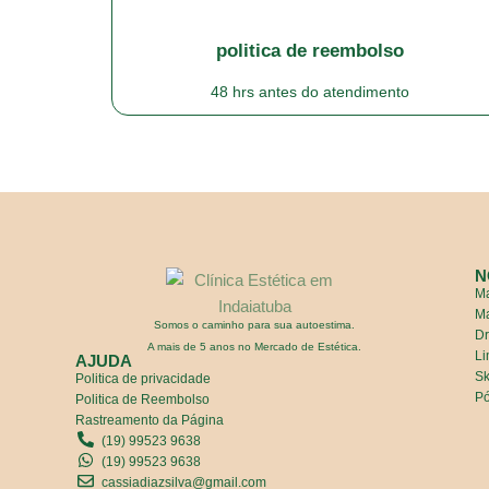
politica de reembolso
48 hrs antes do atendimento
N
M
M
Somos o caminho para sua autoestima.
Dr
A mais de 5 anos no Mercado de Estética.
Li
AJUDA
Sk
Politica de privacidade
Pó
Politica de Reembolso
Rastreamento da Página
(19) 99523 9638
(19) 99523 9638
cassiadiazsilva@gmail.com