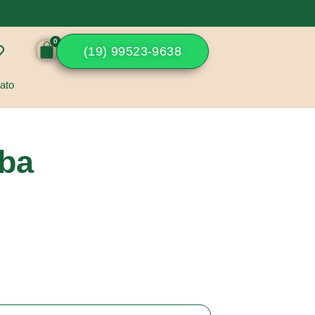
(19) 99523-9638
ato
uba