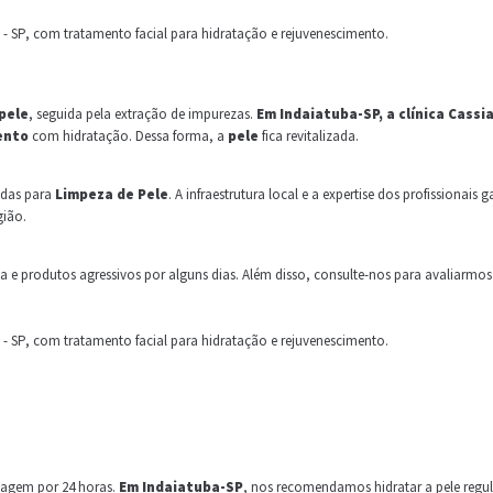
pele
, seguida pela extração de impurezas.
Em Indaiatuba-SP, a clínica Cassi
ento
com hidratação. Dessa forma, a
pele
fica revitalizada.
adas para
Limpeza de Pele
. A infraestrutura local e a expertise dos profissionai
gião.
nsa e produtos agressivos por alguns dias. Além disso, consulte-nos para avaliarm
uiagem por 24 horas.
Em Indaiatuba-SP
, nos recomendamos hidratar a pele regu