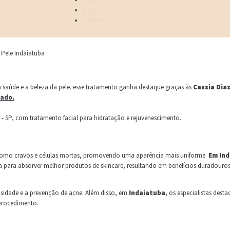
blog
Contato
 Pele Indaiatuba
 saúde e a beleza da pele. esse tratamento ganha destaque graças às
Cassia Dia
dado.
omo cravos e células mortas, promovendo uma aparência mais uniforme.
Em In
da para absorver melhor produtos de skincare, resultando em benefícios duradouros
osidade e a prevenção de acne. Além disso, em
Indaiatuba
, os especialistas des
procedimento.