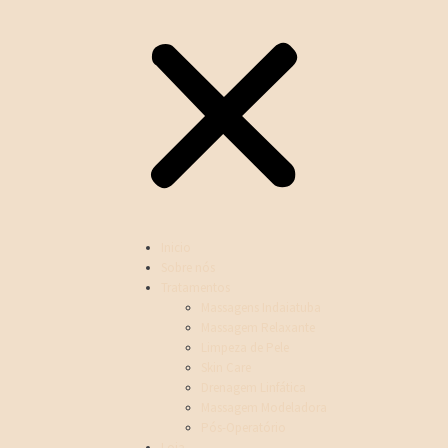
Inicio
Sobre nós
Tratamentos
Massagens Indaiatuba
Massagem Relaxante
Limpeza de Pele
Skin Care
Drenagem Linfática
Massagem Modeladora
Pós-Operatório
Loja