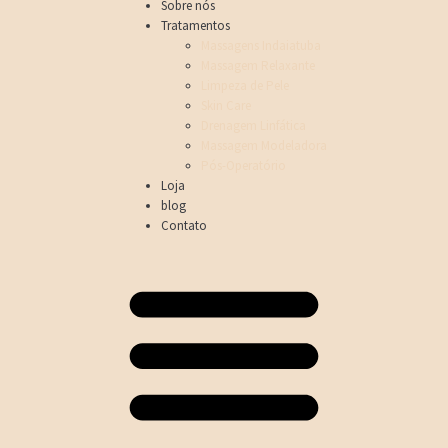
Sobre nós
Tratamentos
Massagens Indaiatuba
Massagem Relaxante
Limpeza de Pele
Skin Care
Drenagem Linfática
Massagem Modeladora
Pós-Operatório
Loja
blog
Contato