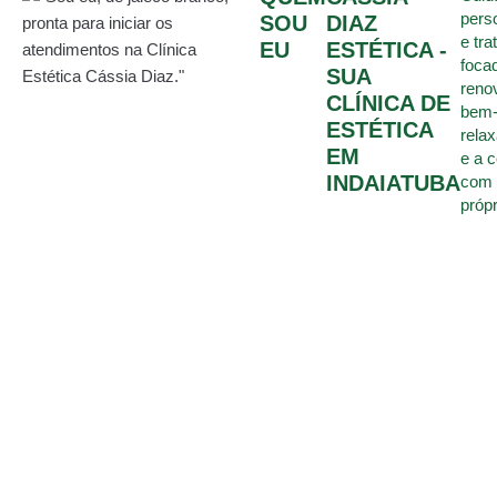
pers
SOU
DIAZ
e tr
EU
ESTÉTICA -
foca
SUA
reno
CLÍNICA DE
bem-
ESTÉTICA
rela
EM
e a 
INDAIATUBA
com 
própr