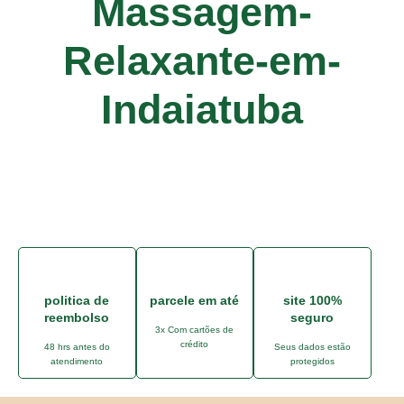
Massagem-
Relaxante-em-
Indaiatuba
politica de
parcele em até
site 100%
reembolso
seguro
3x Com cartões de
crédito
48 hrs antes do
Seus dados estão
atendimento
protegidos