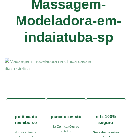
Massagem-
Modeladora-em-
indaiatuba-sp
politica de
parcele em até
site 100%
reembolso
seguro
3x Com cartões de
crédito
48 hrs antes do
Seus dados estão