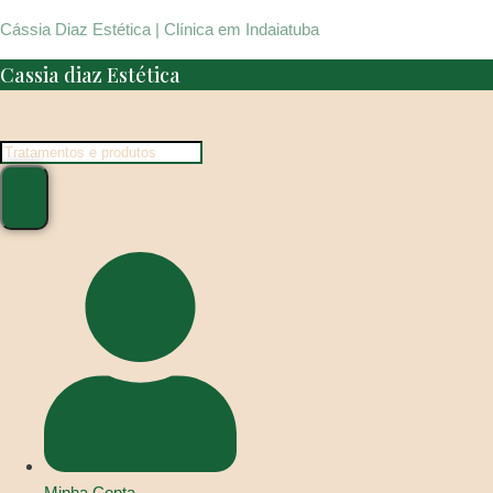
Cássia Diaz Estética | Clínica em Indaiatuba
Cassia diaz Estética
Pesquisar
produtos
Minha Conta