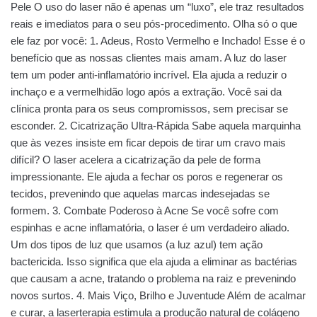
Pele O uso do laser não é apenas um “luxo”, ele traz resultados
reais e imediatos para o seu pós-procedimento. Olha só o que
ele faz por você: 1. Adeus, Rosto Vermelho e Inchado! Esse é o
benefício que as nossas clientes mais amam. A luz do laser
tem um poder anti-inflamatório incrível. Ela ajuda a reduzir o
inchaço e a vermelhidão logo após a extração. Você sai da
clínica pronta para os seus compromissos, sem precisar se
esconder. 2. Cicatrização Ultra-Rápida Sabe aquela marquinha
que às vezes insiste em ficar depois de tirar um cravo mais
difícil? O laser acelera a cicatrização da pele de forma
impressionante. Ele ajuda a fechar os poros e regenerar os
tecidos, prevenindo que aquelas marcas indesejadas se
formem. 3. Combate Poderoso à Acne Se você sofre com
espinhas e acne inflamatória, o laser é um verdadeiro aliado.
Um dos tipos de luz que usamos (a luz azul) tem ação
bactericida. Isso significa que ela ajuda a eliminar as bactérias
que causam a acne, tratando o problema na raiz e prevenindo
novos surtos. 4. Mais Viço, Brilho e Juventude Além de acalmar
e curar, a laserterapia estimula a produção natural de colágeno