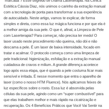
“marcada”? Esse segredo se chama Laserterapia. Na Clínica
Estética Cássia Diaz, nós unimos o carinho da extração manual
com a tecnologia de ponta para transformar a sua experiência
de autocuidado. Neste artigo, vamos te explicar, de forma
simples e direta, como essa luz mágica funciona e por que ela é
a melhor amiga da sua pele. O que é, afinal, a Limpeza de Pele
com Laserterapia? Para começar, não precisa ter medo! O
laser usado neste procedimento não queima, não dói e não
descama a pele. É um laser de baixa intensidade, focado em
tratar e acalmar. O protocolo começa como uma limpeza de
pele tradicional: higienização, esfoliação e a extração manual
cuidadosa de cravos e milium. A grande diferença acontece
logo após essa etapa, que é quando a pele costuma ficar mais
sensível e irritada. É nesse momento que entra o aparelho de
laser (como o nosso HTM Fluence). Nós aplicamos feixes de
luz específicos sobre o rosto. Essa luz é absorvida pelas
células da sua pele, agindo como um “super combustível” para
que elas trabalhem melhor e mais rápido na cicatrização e
recuperação. Os 4 Benefícios Práticos que Você Vai Sentir na