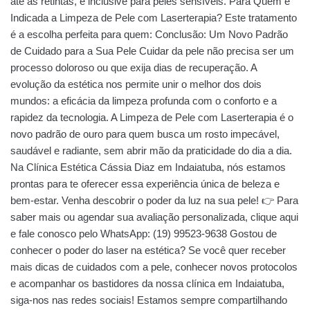
até as retintas, e inclusive para peles sensíveis. Para Quem é
Indicada a Limpeza de Pele com Laserterapia? Este tratamento
é a escolha perfeita para quem: Conclusão: Um Novo Padrão
de Cuidado para a Sua Pele Cuidar da pele não precisa ser um
processo doloroso ou que exija dias de recuperação. A
evolução da estética nos permite unir o melhor dos dois
mundos: a eficácia da limpeza profunda com o conforto e a
rapidez da tecnologia. A Limpeza de Pele com Laserterapia é o
novo padrão de ouro para quem busca um rosto impecável,
saudável e radiante, sem abrir mão da praticidade do dia a dia.
Na Clínica Estética Cássia Diaz em Indaiatuba, nós estamos
prontas para te oferecer essa experiência única de beleza e
bem-estar. Venha descobrir o poder da luz na sua pele! 👉 Para
saber mais ou agendar sua avaliação personalizada, clique aqui
e fale conosco pelo WhatsApp: (19) 99523-9638 Gostou de
conhecer o poder do laser na estética? Se você quer receber
mais dicas de cuidados com a pele, conhecer novos protocolos
e acompanhar os bastidores da nossa clínica em Indaiatuba,
siga-nos nas redes sociais! Estamos sempre compartilhando