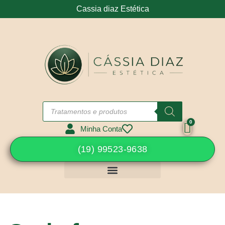
Cassia diaz Estética
Minha Conta
(19) 99523-9638